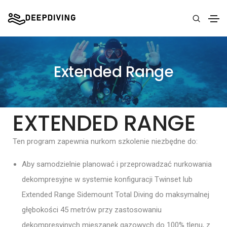
Extended Range
EXTENDED RANGE
Ten program zapewnia nurkom szkolenie niezbędne do:
Aby samodzielnie planować i przeprowadzać nurkowania
dekompresyjne w systemie konfiguracji Twinset lub
Extended Range Sidemount Total Diving do maksymalnej
głębokości 45 metrów przy zastosowaniu
dekompresyjnych mieszanek gazowych do 100% tlenu, z