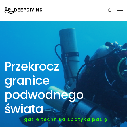
Przekrocz
granice
podwodnego
świata
gdzie technika spotyka pasję